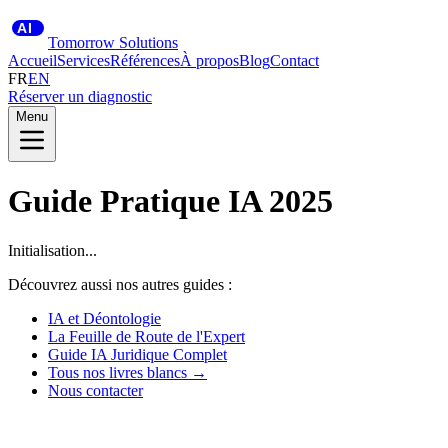
AI
Tomorrow Solutions
Accueil
Services
Références
À propos
Blog
Contact
FR
EN
Réserver un diagnostic
Menu
Guide Pratique IA 2025
Initialisation...
Découvrez aussi nos autres guides :
IA et Déontologie
La Feuille de Route de l'Expert
Guide IA Juridique Complet
Tous nos livres blancs →
Nous contacter