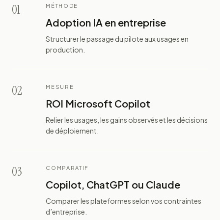
01
MÉTHODE
Adoption IA en entreprise
Structurer le passage du pilote aux usages en
production.
02
MESURE
ROI Microsoft Copilot
Relier les usages, les gains observés et les décisions
de déploiement.
03
COMPARATIF
Copilot, ChatGPT ou Claude
Comparer les plateformes selon vos contraintes
d’entreprise.