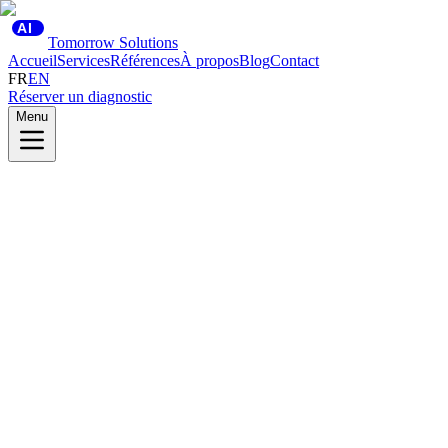
AI
Tomorrow Solutions
Accueil
Services
Références
À propos
Blog
Contact
FR
EN
Réserver un diagnostic
Menu