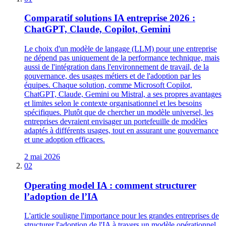
Comparatif solutions IA entreprise 2026 :
ChatGPT, Claude, Copilot, Gemini
Le choix d'un modèle de langage (LLM) pour une entreprise
ne dépend pas uniquement de la performance technique, mais
aussi de l'intégration dans l'environnement de travail, de la
gouvernance, des usages métiers et de l'adoption par les
équipes. Chaque solution, comme Microsoft Copilot,
ChatGPT, Claude, Gemini ou Mistral, a ses propres avantages
et limites selon le contexte organisationnel et les besoins
spécifiques. Plutôt que de chercher un modèle universel, les
entreprises devraient envisager un portefeuille de modèles
adaptés à différents usages, tout en assurant une gouvernance
et une adoption efficaces.
2 mai 2026
02
Operating model IA : comment structurer
l’adoption de l’IA
L'article souligne l'importance pour les grandes entreprises de
structurer l'adoption de l'IA à travers un modèle opérationnel