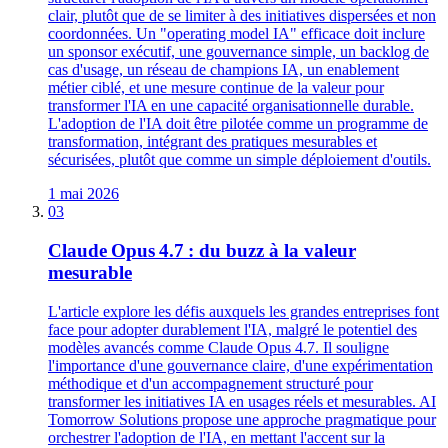
clair, plutôt que de se limiter à des initiatives dispersées et non
coordonnées. Un "operating model IA" efficace doit inclure
un sponsor exécutif, une gouvernance simple, un backlog de
cas d'usage, un réseau de champions IA, un enablement
métier ciblé, et une mesure continue de la valeur pour
transformer l'IA en une capacité organisationnelle durable.
L'adoption de l'IA doit être pilotée comme un programme de
transformation, intégrant des pratiques mesurables et
sécurisées, plutôt que comme un simple déploiement d'outils.
1 mai 2026
03
Claude Opus 4.7 : du buzz à la valeur
mesurable
L'article explore les défis auxquels les grandes entreprises font
face pour adopter durablement l'IA, malgré le potentiel des
modèles avancés comme Claude Opus 4.7. Il souligne
l'importance d'une gouvernance claire, d'une expérimentation
méthodique et d'un accompagnement structuré pour
transformer les initiatives IA en usages réels et mesurables. AI
Tomorrow Solutions propose une approche pragmatique pour
orchestrer l'adoption de l'IA, en mettant l'accent sur la